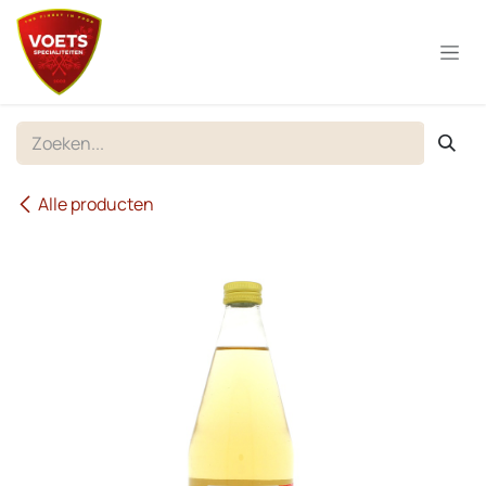
Overslaan naar inhoud
Alle producten