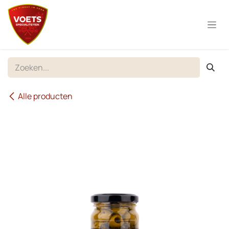
Overslaan naar inhoud
Alle producten