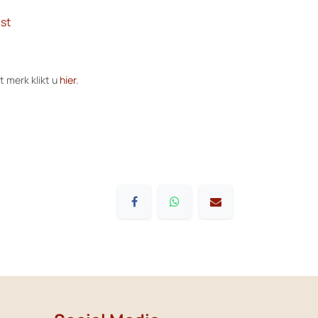
st
t merk klikt u
hier
.