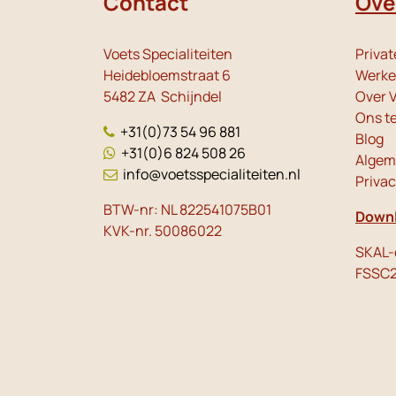
Contact
Ove
Voets Specialiteiten
Privat
Heidebloemstraat 6
Werken
5482 ZA Schijndel
Over V
Ons t
+31(0)73 54 96 881
Blog
+31(0)6 824 508 26
Algem
info@voetsspecialiteiten.nl
Priva
BTW-nr: NL 822541075B01
Downl
KVK-nr. 50086022
SKAL-c
FSSC