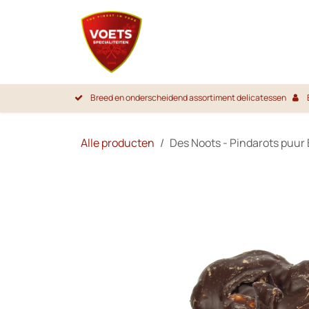
Overslaan naar inhoud
Startpa
Breed en onderscheidend assortiment delicatessen
Alle producten
Des Noots - Pindarots puur 