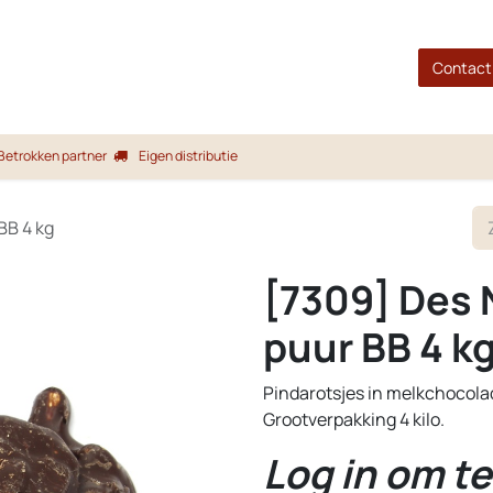
gina
Shop
Merken
Blog
Over ons
Service
Contact
Betrokken partner
Eigen distributie
BB 4 kg
[7309] Des 
puur BB 4 k
Pindarotsjes in melkchocola
Grootverpakking 4 kilo.
Log in om te