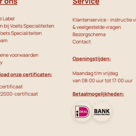
r ons
Service
e Label
Klantenservice - instructie v
 bij Voets Specialiteiten
& veelgestelde vragen
oets Specialiteiten
Bezorgschema
eam
Contact
ene voorwaarden
Openingstijden:
cy
Maandag t/m vrijdag
oad onze certificaten:
van 08:00 uur tot 17:00 uur
ertificaat
22000-certificaat
Betaalmogelijkheden: