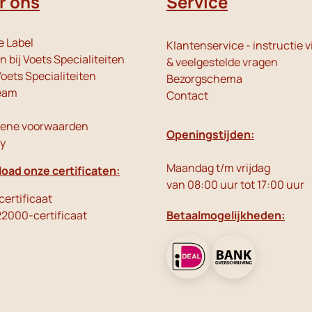
r ons
Service
e Label
Klantenservice - instructie v
 bij Voets Specialiteiten
& veelgestelde vragen
oets Specialiteiten
Bezorgschema
eam
Contact
ene voorwaarden
Openingstijden:
cy
Maandag t/m vrijdag
oad onze certificaten:
van 08:00 uur tot 17:00 uur
ertificaat
22000-certificaat
Betaalmogelijkheden: