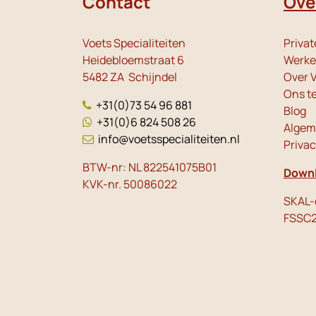
Contact
Ove
Voets Specialiteiten
Privat
Heidebloemstraat 6
Werken
5482 ZA Schijndel
Over V
Ons t
+31(0)73 54 96 881
Blog
+31(0)6 824 508 26
Algem
info@voetsspecialiteiten.nl
Priva
BTW-nr: NL 822541075B01
Downl
KVK-nr. 50086022
SKAL-c
FSSC