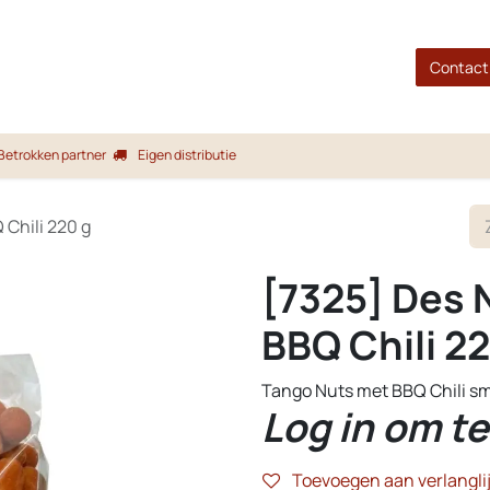
gina
Shop
Merken
Blog
Over ons
Service
Contact
Betrokken partner
Eigen distributie
 Chili 220 g
[7325] Des 
BBQ Chili 2
Tango Nuts met BBQ Chili sm
Log in om te
Toevoegen aan verlanglij