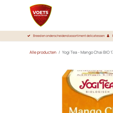
Overslaan naar inhoud
Startpa
Breed en onderscheidend assortiment delicatessen
Alle producten
Yogi Tea - Mango Chai BIO 1