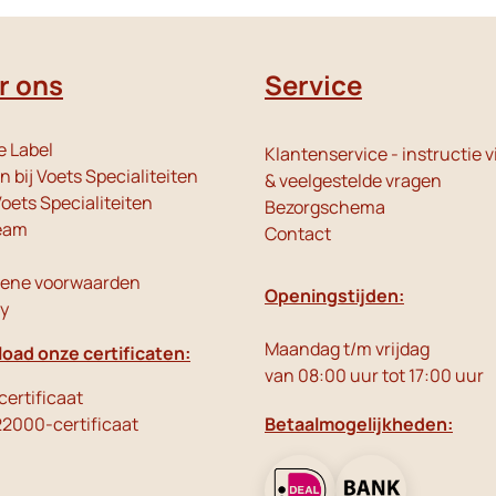
r ons
Service
e Label
Klantenservice - instructie v
 bij Voets Specialiteiten
& veelgestelde vragen
oets Specialiteiten
Bezorgschema
eam
Contact
ene voorwaarden
Openingstijden:
cy
Maandag t/m vrijdag
oad onze certificaten:
van 08:00 uur tot 17:00 uur
ertificaat
22000-certificaat
Betaalmogelijkheden: