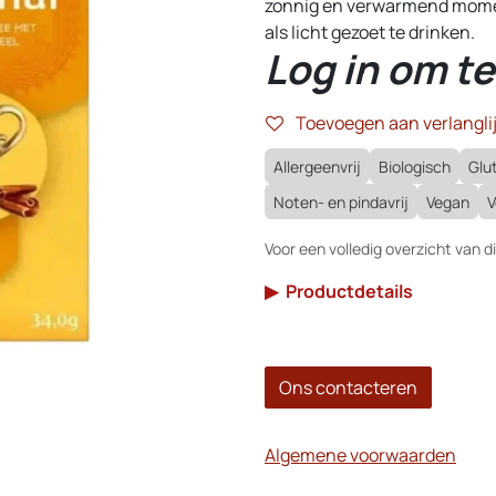
zonnig en verwarmend momen
als licht gezoet te drinken.
Log in om te
Toevoegen aan verlanglij
Allergeenvrij
Biologisch
Glut
Noten- en pindavrij
Vegan
V
Voor een volledig overzicht van di
▶
Productdetails
Ons contacteren
Algemene voorwaarden