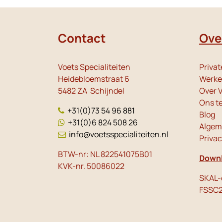
Contact
Ove
Voets Specialiteiten
Privat
Heidebloemstraat 6
Werken
5482 ZA Schijndel
Over V
Ons t
+31(0)73 54 96 881
Blog
+31(0)6 824 508 26
Algem
info@voetsspecialiteiten.nl
Priva
BTW-nr: NL 822541075B01
Downl
KVK-nr. 50086022
SKAL-c
FSSC