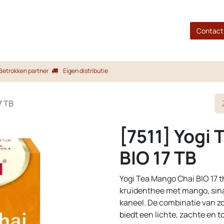
gina
Shop
Merken
Blog
Over ons
Service
Contact
Betrokken partner
Eigen distributie
7 TB
[7511] Yogi 
BIO 17 TB
Yogi Tea Mango Chai BIO 17 t
kruidenthee met mango, sin
kaneel. De combinatie van z
biedt een lichte, zachte en 