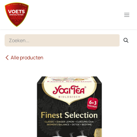
Overslaan naar inhoud
Alle producten