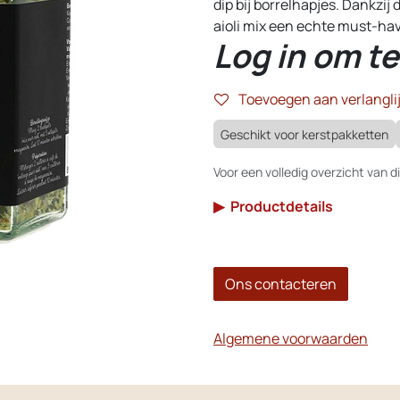
dip bij borrelhapjes. Dankzij
aioli mix een echte must-hav
Log in om te
Toevoegen aan verlanglij
Geschikt voor kerstpakketten
Voor een volledig overzicht van di
▶
Productdetails
Ons contacteren
Algemene voorwaarden