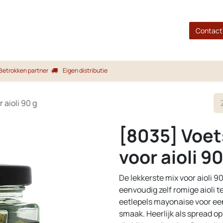
gina
Shop
Merken
Blog
Over ons
Service
Contact
Betrokken partner
Eigen distributie
 aioli 90 g
[8035] Voet
voor aioli 90
De lekkerste mix voor aioli 
eenvoudig zelf romige aioli t
eetlepels mayonaise voor ee
smaak. Heerlijk als spread op