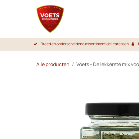
Overslaan naar inhoud
Startpa
Breed en onderscheidend assortiment delicatessen
Alle producten
Voets - De lekkerste mix voor