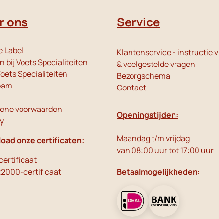
r ons
Service
e Label
Klantenservice - instructie v
 bij Voets Specialiteiten
& veelgestelde vragen
oets Specialiteiten
Bezorgschema
eam
Contact
ene voorwaarden
Openingstijden:
cy
Maandag t/m vrijdag
oad onze certificaten:
van 08:00 uur tot 17:00 uur
ertificaat
22000-certificaat
Betaalmogelijkheden: