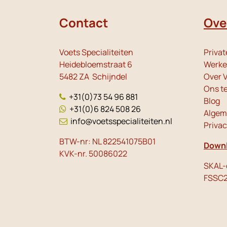
Contact
Ove
Voets Specialiteiten
Privat
Heidebloemstraat 6
Werken
5482 ZA Schijndel
Over V
Ons t
+31(0)73 54 96 881
Blog
+31(0)6 824 508 26
Algem
info@voetsspecialiteiten.nl
Priva
BTW-nr: NL 822541075B01
Downl
KVK-nr. 50086022
SKAL-c
FSSC