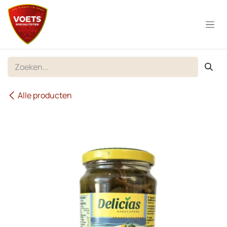
Overslaan naar inhoud
Alle producten