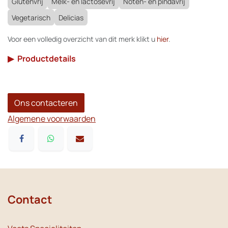
Glutenvrij
Melk- en lactosevrij
Noten- en pindavrij
Vegetarisch
Delicias
Voor een volledig overzicht van dit merk klikt u
hier
.
▶
Productdetails
Ons contacteren
Algemene voorwaarden
Contact