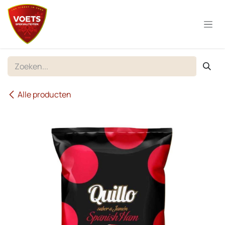
Overslaan naar inhoud
Alle producten