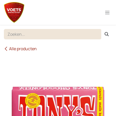
Overslaan naar inhoud
Alle producten