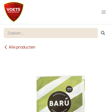
Overslaan naar inhoud
Alle producten