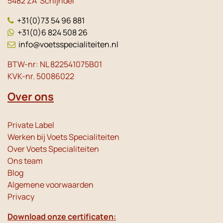
5482 ZA Schijndel
+31(0)73 54 96 881
+31(0)6 824 508 26
info@voetsspecialiteiten.nl
BTW-nr: NL 822541075B01
KVK-nr. 50086022
Over ons
Private Label
Werken bij Voets Specialiteiten
Over Voets Specialiteiten
Ons team
Blog
Algemene voorwaarden
Privacy
Download onze certificaten: