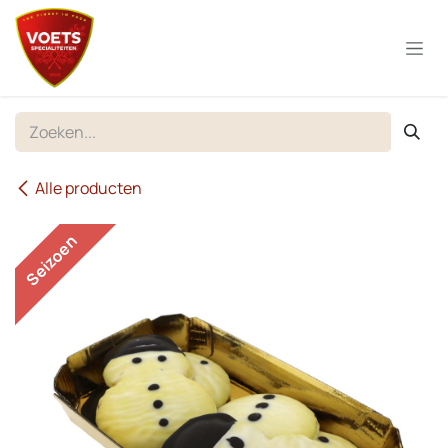
Overslaan naar inhoud
Alle producten
Seizoen