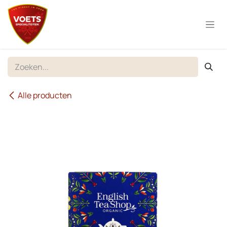
Overslaan naar inhoud
Alle producten