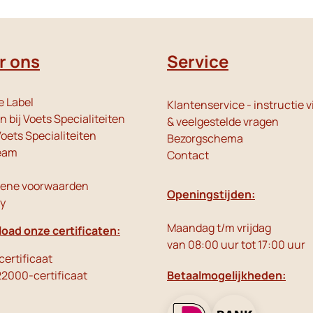
r ons
Service
e Label
Klantenservice - instructie v
 bij Voets Specialiteiten
& veelgestelde vragen
oets Specialiteiten
Bezorgschema
eam
Contact
ene voorwaarden
Openingstijden:
cy
Maandag t/m vrijdag
oad onze certificaten:
van 08:00 uur tot 17:00 uur
ertificaat
22000-certificaat
Betaalmogelijkheden: