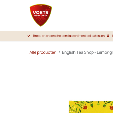
Overslaan naar inhoud
Startpa
Breed en onderscheidend assortiment delicatessen
Alle producten
English Tea Shop - Lemongr