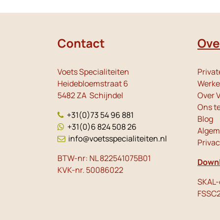
Contact
Ove
Voets Specialiteiten
Privat
Heidebloemstraat 6
Werken
5482 ZA Schijndel
Over V
Ons t
+31(0)73 54 96 881
Blog
+31(0)6 824 508 26
Algem
info@voetsspecialiteiten.nl
Priva
BTW-nr: NL 822541075B01
Downl
KVK-nr. 50086022
SKAL-c
FSSC