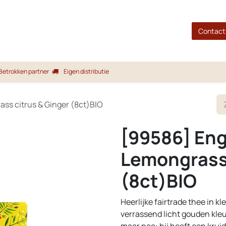
gina
Shop
Merken
Blog
Over ons
Service
Contact
Betrokken partner
Eigen distributie
ass citrus & Ginger (8ct)BIO
[99586] Eng
Lemongrass 
(8ct)BIO
Heerlijke fairtrade thee in k
verrassend licht gouden kleur
maar nee: hij heeft een krui