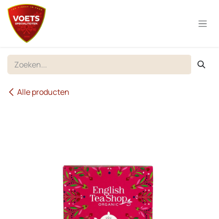
Overslaan naar inhoud
Alle producten