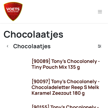
Overslaan naar inhoud
Chocolaatjes
Chocolaatjes
[90089] Tony's Chocolonely -
OP = OP!
Tiny Pouch Mix 135 g
[90097] Tony's Chocolonely -
Seizoen
Chocoladeletter Reep S Melk
Karamel Zeezout 180 g
[90155] Tony's Chocolonely -