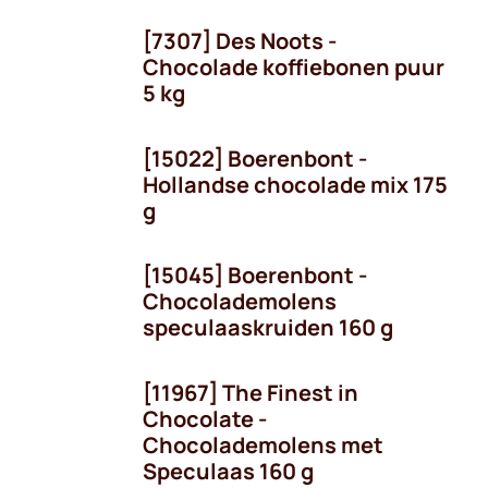
[7307] Des Noots -
Chocolade koffiebonen puur
5 kg
[15022] Boerenbont -
Hollandse chocolade mix 175
g
[15045] Boerenbont -
Niet voorradig
Chocolademolens
speculaaskruiden 160 g
[11967] The Finest in
Seizoen
Chocolate -
Chocolademolens met
Speculaas 160 g