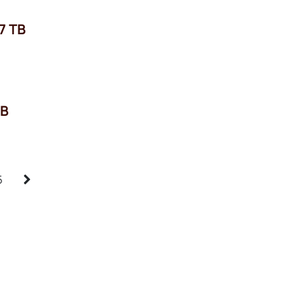
7 TB
TB
5