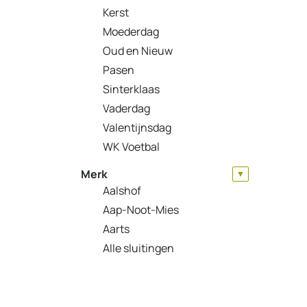
Kerst
Moederdag
Oud en Nieuw
Pasen
Sinterklaas
Vaderdag
Valentijnsdag
WK Voetbal
Merk
▼
Aalshof
Aap-Noot-Mies
Aarts
Alle sluitingen
Ambrosia
Ambrosius
Amforen + Toebehoren