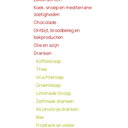
Koek, snoep en mediterrane
zoetigheden
Chocolade
Ontbijt, broodbeleg en
bakproducten
Olie en azijn
Dranken
Koffiesiroop
Thee
Vruchtensap
Groentesap
Limonade Siroop
Zelfmaak dranken
Alcoholvrije dranken
Bier
Frisdrank en water