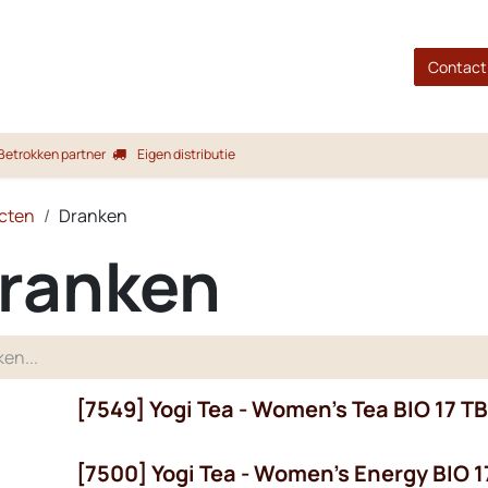
gina
Shop
Merken
Blog
Over ons
Service
Contact
Betrokken partner
Eigen distributie
cten
Dranken
ranken
[7549] Yogi Tea - Women's Tea BIO 17 TB
 OP!
[7500] Yogi Tea - Women's Energy BIO 1