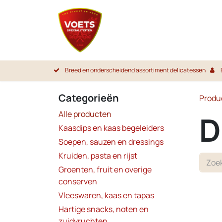
Overslaan naar inhoud
Startpa
Breed en onderscheidend assortiment delicatessen
Categorieën
Produ
Alle producten
D
Kaasdips en kaas begeleiders
Soepen, sauzen en dressings
Kruiden, pasta en rijst
Groenten, fruit en overige
conserven
OP =
Vleeswaren, kaas en tapas
Hartige snacks, noten en
zuidvruchten