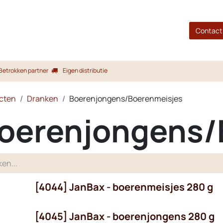
gina
Shop
Merken
Blog
Over ons
Service
Contact
Betrokken partner
Eigen distributie
cten
Dranken
Boerenjongens/Boerenmeisjes
oerenjongens/
[4044] JanBax - boerenmeisjes 280 g
[4045] JanBax - boerenjongens 280 g