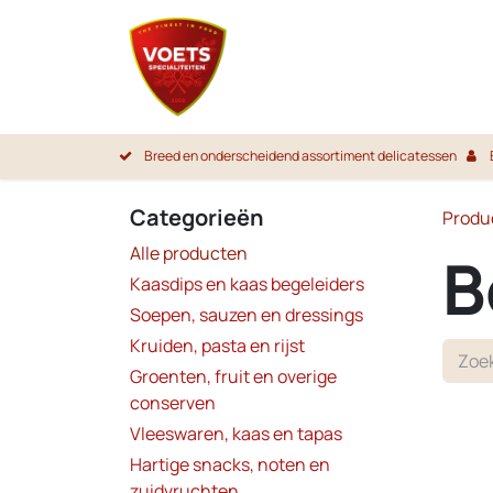
Overslaan naar inhoud
Startpa
Breed en onderscheidend assortiment delicatessen
Categorieën
Produ
Alle producten
B
Kaasdips en kaas begeleiders
Soepen, sauzen en dressings
Kruiden, pasta en rijst
Groenten, fruit en overige
conserven
Vleeswaren, kaas en tapas
Hartige snacks, noten en
zuidvruchten