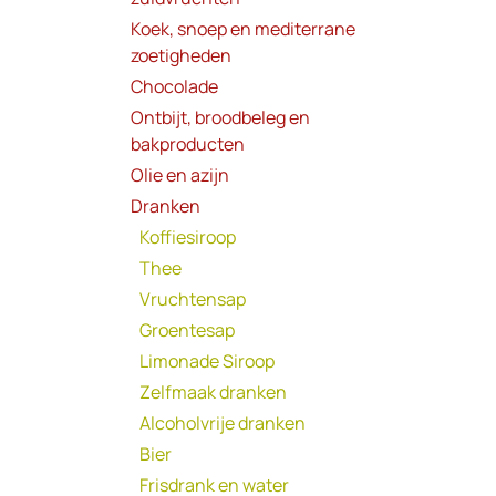
Koek, snoep en mediterrane
zoetigheden
Chocolade
Ontbijt, broodbeleg en
bakproducten
Olie en azijn
Dranken
Koffiesiroop
Thee
Vruchtensap
Groentesap
Limonade Siroop
Zelfmaak dranken
Alcoholvrije dranken
Bier
Frisdrank en water