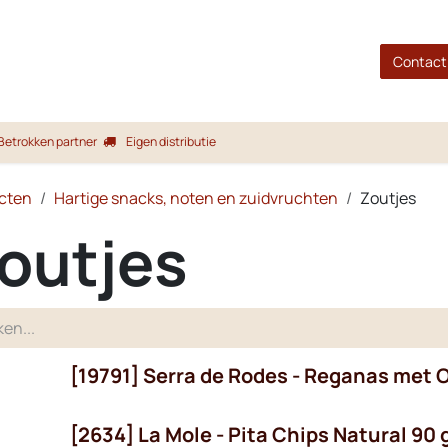
gina
Shop
Merken
Blog
Over ons
Service
Contact
Betrokken partner
Eigen distributie
cten
Hartige snacks, noten en zuidvruchten
Zoutjes
outjes
[19791] Serra de Rodes - Reganas met Ol
voorradig
[2634] La Mole - Pita Chips Natural 90 