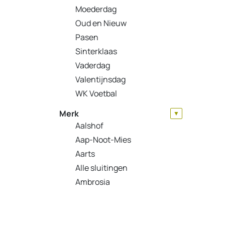
Moederdag
Oud en Nieuw
Pasen
Sinterklaas
Vaderdag
Valentijnsdag
WK Voetbal
Merk
▼
Aalshof
Aap-Noot-Mies
Aarts
Alle sluitingen
Ambrosia
Ambrosius
Amforen + Toebehoren
Antica Salina