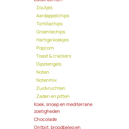
Zoutjes
Aardappelchips
Tortillachips
Groentechips
Hartige koekjes
Popcorn
Toast & crackers
Dipstengels
Noten
Notenmix
Zuidvruchten
Zaden en pitten
Koek, snoep en mediterrane
zoetigheden
Chocolade
Ontbijt, broodbeleg en