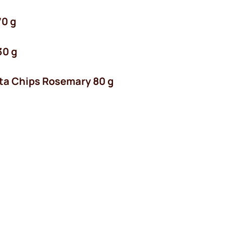
70 g
30 g
ita Chips Rosemary 80 g