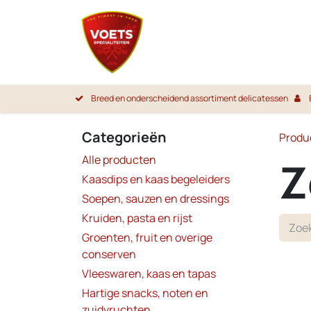
Overslaan naar inhoud
Startpa
Breed en onderscheidend assortiment delicatessen
Categorieën
Produ
Alle producten
Z
Kaasdips en kaas begeleiders
Soepen, sauzen en dressings
Kruiden, pasta en rijst
Groenten, fruit en overige
conserven
Niet 
Vleeswaren, kaas en tapas
Hartige snacks, noten en
zuidvruchten