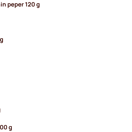
ain peper 120 g
 g
g
400 g