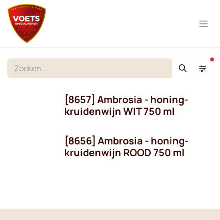
Overslaan naar inhoud
ac
[8657] Ambrosia - honing-
kruidenwijn WIT 750 ml
[8656] Ambrosia - honing-
kruidenwijn ROOD 750 ml