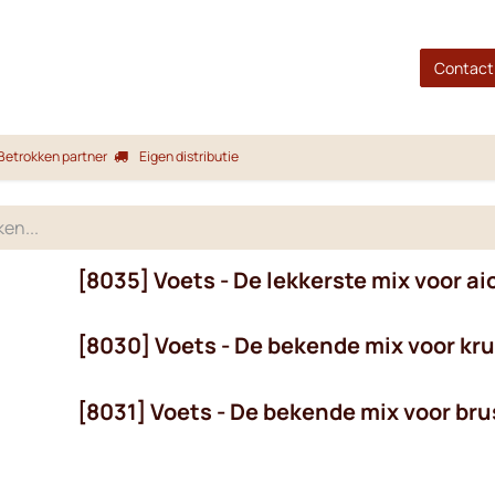
gina
Shop
Merken
Blog
Over ons
Service
Contact
Betrokken partner
Eigen distributie
[8035] Voets - De lekkerste mix voor aio
[8030] Voets - De bekende mix voor kru
[8031] Voets - De bekende mix voor bru