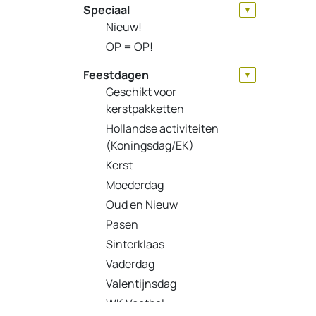
Speciaal
▼
Nieuw!
OP = OP!
Feestdagen
▼
Geschikt voor
kerstpakketten
Hollandse activiteiten
(Koningsdag/EK)
Kerst
Moederdag
Oud en Nieuw
Pasen
Sinterklaas
Vaderdag
Valentijnsdag
WK Voetbal