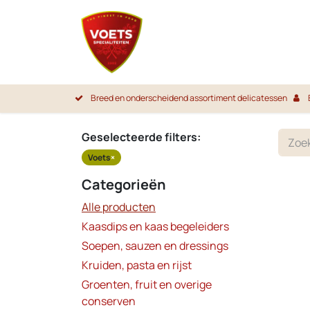
Overslaan naar inhoud
Startpa
Breed en onderscheidend assortiment delicatessen
Geselecteerde filters:
Voets
×
Categorieën
Alle producten
Kaasdips en kaas begeleiders
Soepen, sauzen en dressings
Kruiden, pasta en rijst
Groenten, fruit en overige
conserven