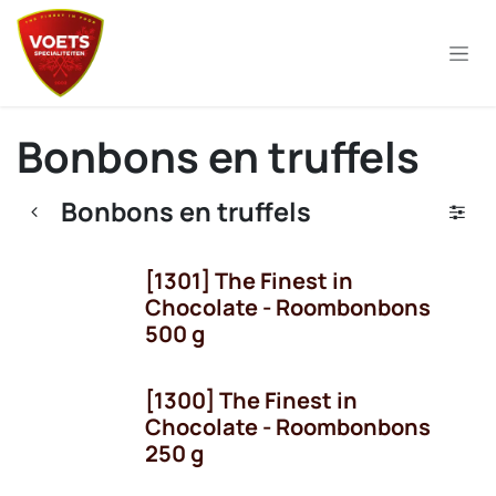
Overslaan naar inhoud
Bonbons en truffels
Bonbons en truffels
[1301] The Finest in
Chocolate - Roombonbons
500 g
[1300] The Finest in
Chocolate - Roombonbons
250 g