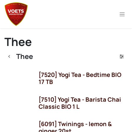
Overslaan naar inhoud
Thee
Thee
[7520] Yogi Tea - Bedtime BIO
17 TB
[7510] Yogi Tea - Barista Chai
Classic BIO 1 L
[6091] Twinings - lemon &
ginger 20st