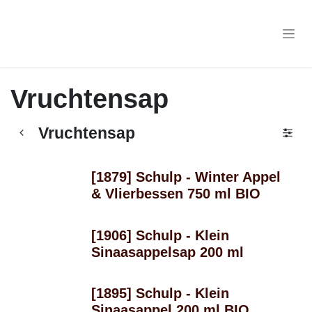
Overslaan naar inhoud
Vruchtensap
Vruchtensap
[1879] Schulp - Winter Appel
Seizoen
& Vlierbessen 750 ml BIO
[1906] Schulp - Klein
Sinaasappelsap 200 ml
[1895] Schulp - Klein
Sinaasappel 200 ml BIO