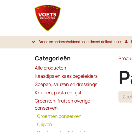
Overslaan naar inhoud
Startpa
Breed en onderscheidend assortiment delicatessen
Categorieën
Produ
Alle producten
P
Kaasdips en kaas begeleiders
Soepen, sauzen en dressings
Kruiden, pasta en rijst
Groenten, fruit en overige
conserven
Groenten conserven
Olijven