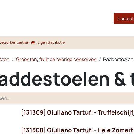
gina
Shop
Merken
Blog
Over ons
Service
Contact
Betrokken partner
Eigen distributie
cten
Groenten, fruit en overige conserven
Paddestoelen 
addestoelen & t
[131309] Giuliano Tartufi - Truffelschijf
[131308] Giuliano Tartufi - Hele Zomert