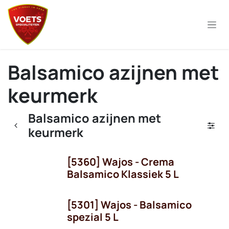
Overslaan naar inhoud
Balsamico azijnen met
keurmerk
Balsamico azijnen met
keurmerk
[5360] Wajos - Crema
Balsamico Klassiek 5 L
[5301] Wajos - Balsamico
OP = OP!
spezial 5 L